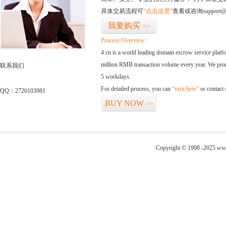
具体交易流程可
“点击这里”
查看或咨询support@
我要购买
>>
Process Overview:
4.cn is a world leading domain escrow service plat
million RMB transaction volume every year. We promi
联系我们
5 workdays.
For detailed process, you can
“visit here”
or contact
QQ：2726103981
BUY NOW
>>
Copyright © 1998 -2025 ww