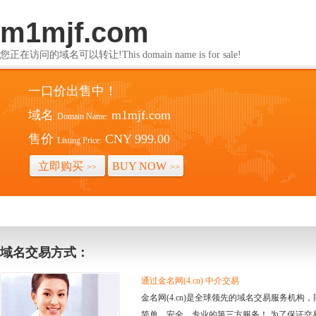
m1mjf.com
您正在访问的域名可以转让!This domain name is for sale!
一口价出售中！
域名
m1mjf.com
Domain Name:
售价
CNY 999.00
Listing Price:
立即购买
BUY NOW
>>
>>
域名交易方式：
通过金名网(4.cn) 中介交易
金名网(4.cn)是全球领先的域名交易服务机
简单、安全、专业的第三方服务！ 为了保证交